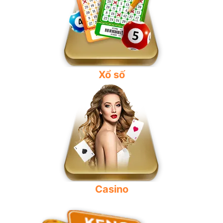
Xổ số
Casino