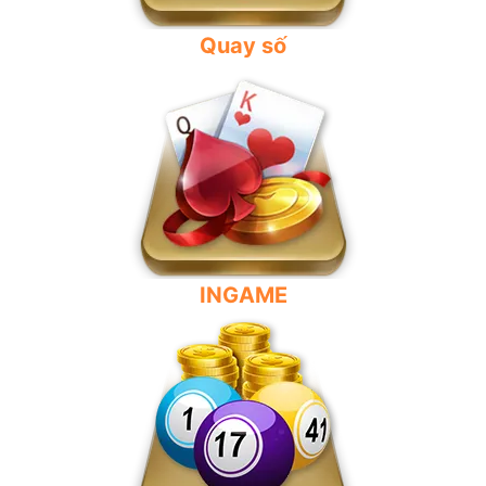
Quay số
INGAME