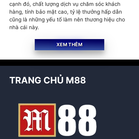
cạnh đó, chất lượng dịch vụ chăm sóc khách
hàng, tính bảo mật cao, tỷ lệ thưởng hấp dẫn
cũng là những yếu tố làm nên thương hiệu cho
nhà cái này.
XEM THÊM
TRANG CHỦ M88