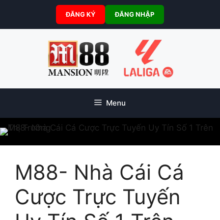
Chuyển
ĐĂNG KÝ
ĐĂNG NHẬP
đến
nội
dung
Menu
M88- Nhà Cái Cá
Cược Trực Tuyến