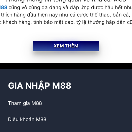
M88
cũng vô cùng đa dạng và đáp ứng được hầu hết nhu c
hích hàng đầu hiện nay như cá cược thể thao, bắn cá, đ
 khách hàng, tính bảo mật cao, tỷ lệ thưởng hấp dẫn c
XEM THÊM
GIA NHẬP M88
Tham gia M88
Điều khoản M88