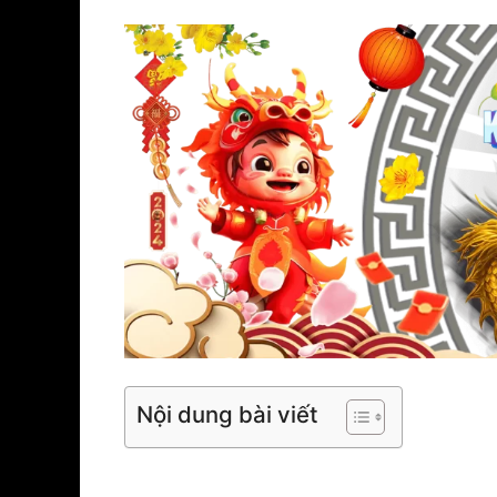
Nội dung bài viết