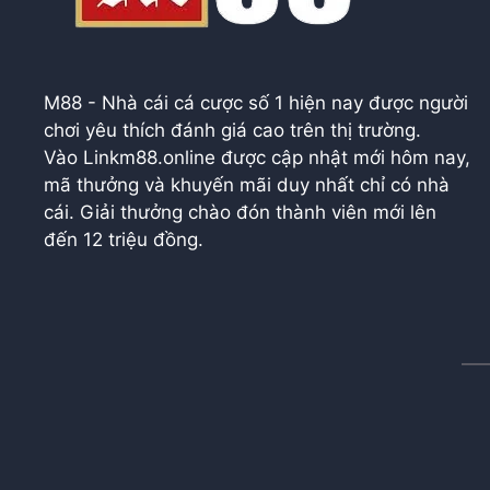
M88 - Nhà cái cá cược số 1 hiện nay được người
chơi yêu thích đánh giá cao trên thị trường.
Vào Linkm88.online được cập nhật mới hôm nay,
mã thưởng và khuyến mãi duy nhất chỉ có nhà
cái. Giải thưởng chào đón thành viên mới lên
đến 12 triệu đồng.