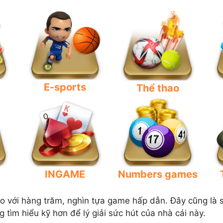
E-sports
Thể thao
INGAME
Numbers games
cao với hàng trăm, nghìn tựa game hấp dẫn. Đây cũng là
g tìm hiểu kỹ hơn để lý giải sức hút của nhà cái này.