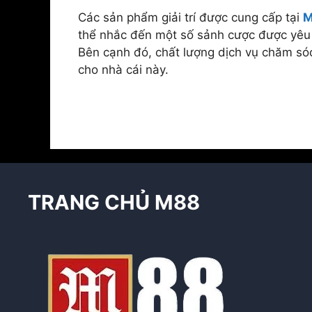
Các sản phẩm giải trí được cung cấp tại
thể nhắc đến một số sảnh cược được yêu t
Bên cạnh đó, chất lượng dịch vụ chăm sóc
cho nhà cái này.
TRANG CHỦ M88