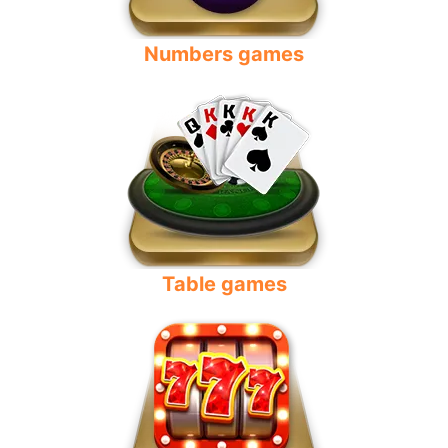
Numbers games
Table games