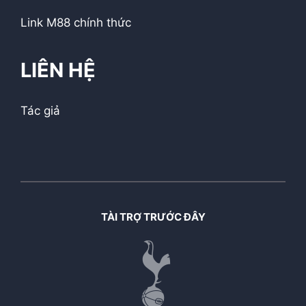
Link M88 chính thức
LIÊN HỆ
Tác giả
TÀI TRỢ TRƯỚC ĐÂY