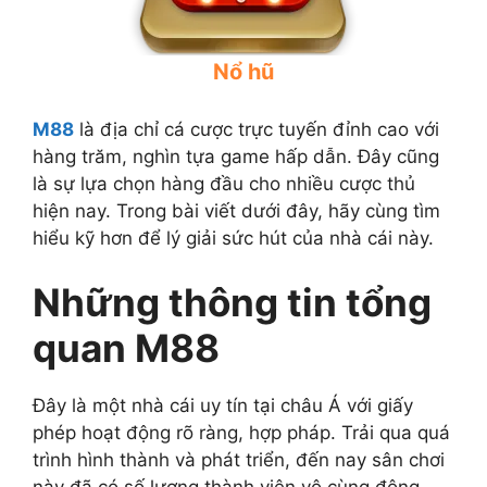
Nổ hũ
M88
là địa chỉ cá cược trực tuyến đỉnh cao với
hàng trăm, nghìn tựa game hấp dẫn. Đây cũng
là sự lựa chọn hàng đầu cho nhiều cược thủ
hiện nay. Trong bài viết dưới đây, hãy cùng tìm
hiểu kỹ hơn để lý giải sức hút của nhà cái này.
Những thông tin tổng
quan M88
Đây là một nhà cái uy tín tại châu Á với giấy
phép hoạt động rõ ràng, hợp pháp. Trải qua quá
trình hình thành và phát triển, đến nay sân chơi