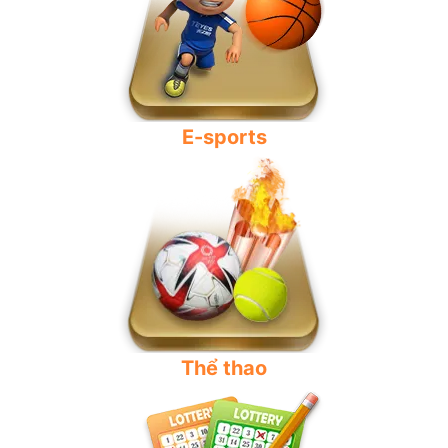
E-sports
Thể thao