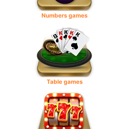
Numbers games
Table games