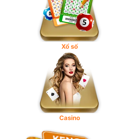
Xổ số
Casino