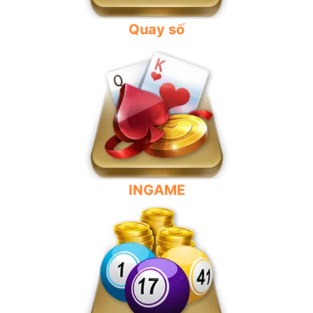
Quay số
INGAME