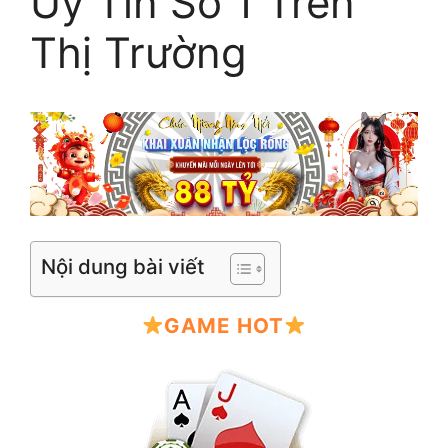
Uy Tín Số 1 Trên
Thị Trường
Nội dung bài viết
GAME HOT