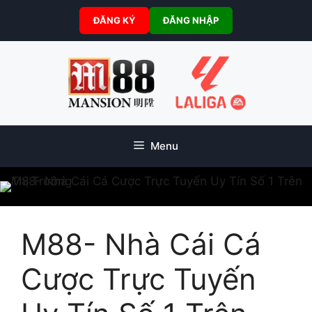
Chuyển
ĐĂNG KÝ
ĐĂNG NHẬP
đến
nội
dung
Menu
M88- Nhà Cái Cá
Cược Trực Tuyến