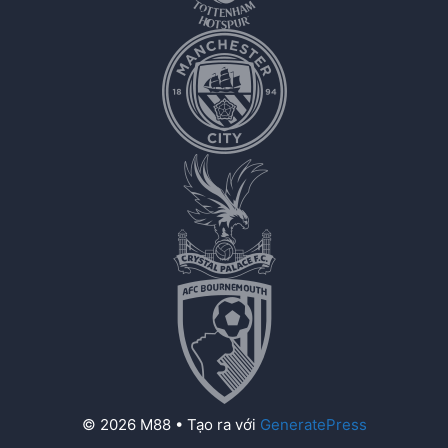
© 2026 M88
• Tạo ra với
GeneratePress