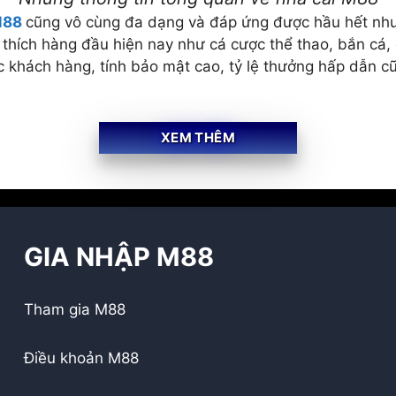
M88
cũng vô cùng đa dạng và đáp ứng được hầu hết nhu c
hích hàng đầu hiện nay như cá cược thể thao, bắn cá, đ
 khách hàng, tính bảo mật cao, tỷ lệ thưởng hấp dẫn c
XEM THÊM
GIA NHẬP M88
Tham gia M88
Điều khoản M88