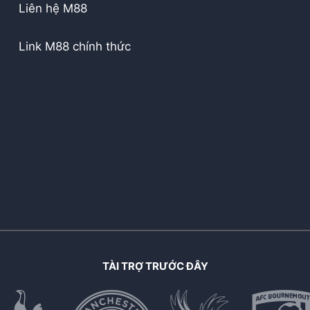
Liên hệ M88
Link M88 chính thức
TÀI TRỢ TRƯỚC ĐÂY