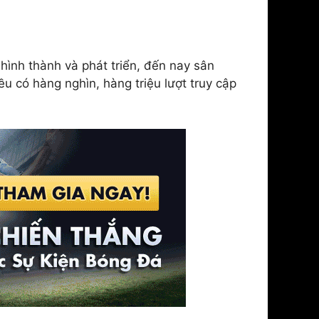
 hình thành và phát triển, đến nay sân
 có hàng nghìn, hàng triệu lượt truy cập