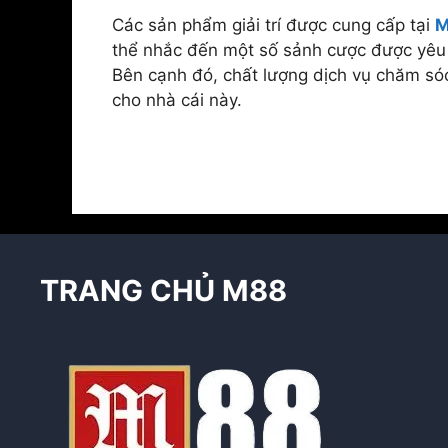
Các sản phẩm giải trí được cung cấp tại
thể nhắc đến một số sảnh cược được yêu t
Bên cạnh đó, chất lượng dịch vụ chăm sóc
cho nhà cái này.
TRANG CHỦ M88