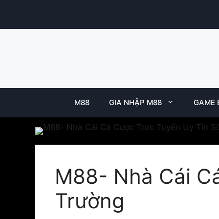
Chuyển
đến
nội
dung
M88
GIA NHẬP M88
GAME 
M88- Nhà Cái Cá
Trường