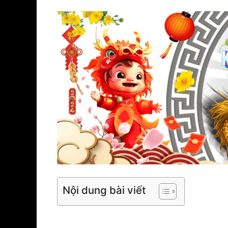
Nội dung bài viết