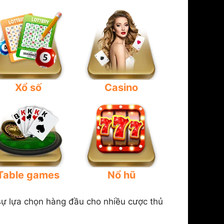
Xổ số
Casino
Table games
Nổ hũ
 sự lựa chọn hàng đầu cho nhiều cược thủ