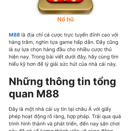
Nổ hũ
M88
là địa chỉ cá cược trực tuyến đỉnh cao với
hàng trăm, nghìn tựa game hấp dẫn. Đây cũng
là sự lựa chọn hàng đầu cho nhiều cược thủ
hiện nay. Trong bài viết dưới đây, hãy cùng tìm
hiểu kỹ hơn để lý giải sức hút của nhà cái này.
Những thông tin tổng
quan M88
Đây là một nhà cái uy tín tại châu Á với giấy
phép hoạt động rõ ràng, hợp pháp. Trải qua quá
trình hình thành và phát triển, đến nay sân chơi