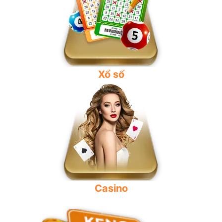
Xổ số
Casino