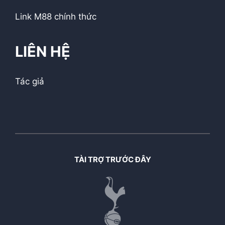
Link M88 chính thức
LIÊN HỆ
Tác giả
TÀI TRỢ TRƯỚC ĐÂY