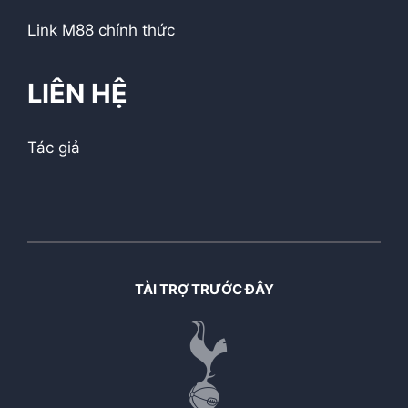
Link M88 chính thức
LIÊN HỆ
Tác giả
TÀI TRỢ TRƯỚC ĐÂY