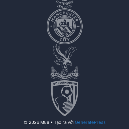
© 2026 M88
• Tạo ra với
GeneratePress