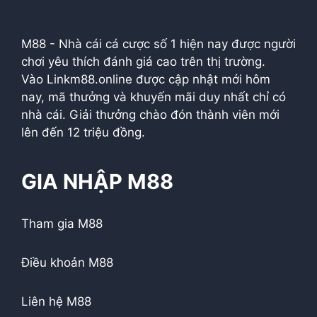
M88 - Nhà cái cá cược số 1 hiện nay được người
chơi yêu thích đánh giá cao trên thị trường.
Vào Linkm88.online được cập nhật mới hôm
nay, mã thưởng và khuyến mãi duy nhất chỉ có
nhà cái. Giải thưởng chào đón thành viên mới
lên đến 12 triệu đồng.
GIA NHẬP M88
Tham gia M88
Điều khoản M88
Liên hệ M88