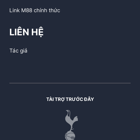
Link M88 chính thức
LIÊN HỆ
Tác giả
TÀI TRỢ TRƯỚC ĐÂY