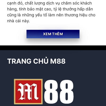
cạnh đó, chất lượng dịch vụ chăm sóc khách
hàng, tính bảo mật cao, tỷ lệ thưởng hấp dẫn
cũng là những yếu tố làm nên thương hiệu cho
nhà cái này.
XEM THÊM
TRANG CHỦ M88