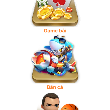
Game bài
Bắn cá