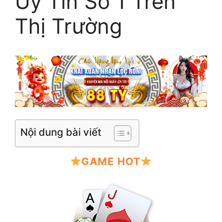
Uy Tín Số 1 Trên
Thị Trường
Nội dung bài viết
GAME HOT