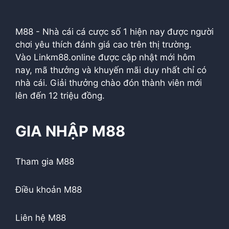
M88 - Nhà cái cá cược số 1 hiện nay được người
chơi yêu thích đánh giá cao trên thị trường.
Vào Linkm88.online được cập nhật mới hôm
nay, mã thưởng và khuyến mãi duy nhất chỉ có
nhà cái. Giải thưởng chào đón thành viên mới
lên đến 12 triệu đồng.
GIA NHẬP M88
Tham gia M88
Điều khoản M88
Liên hệ M88