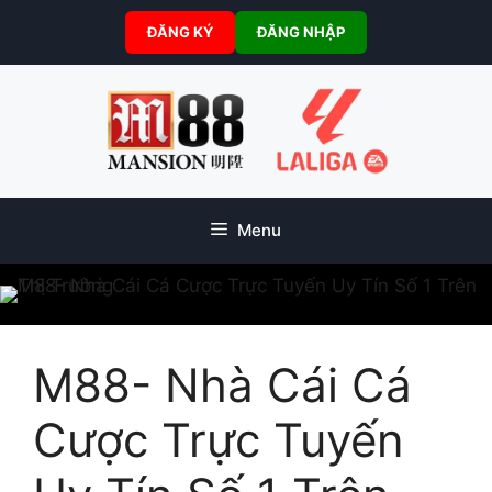
Chuyển
ĐĂNG KÝ
ĐĂNG NHẬP
đến
nội
dung
Menu
M88- Nhà Cái Cá
Cược Trực Tuyến