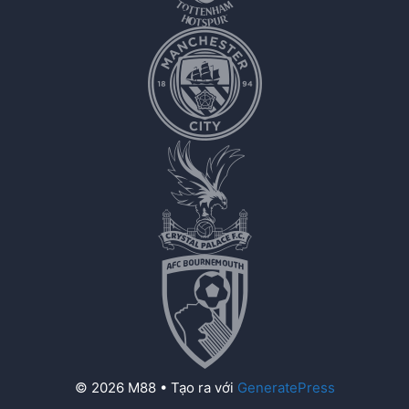
© 2026 M88
• Tạo ra với
GeneratePress