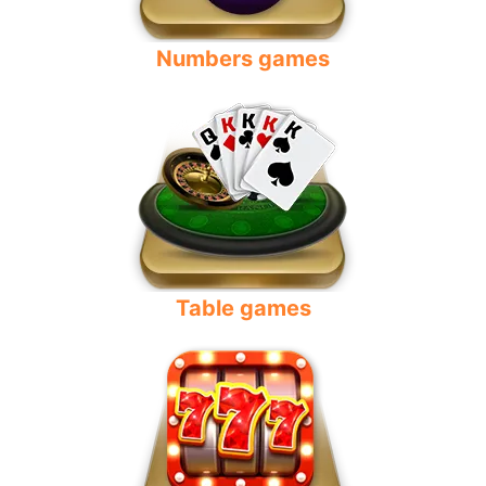
Numbers games
Table games