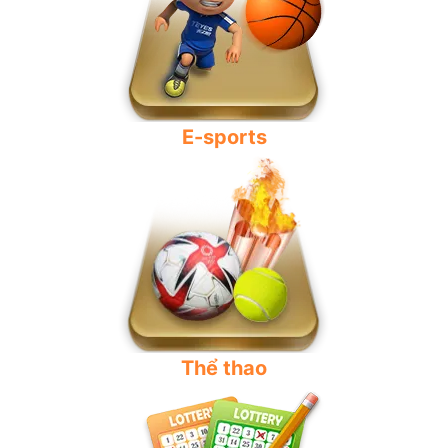
E-sports
Thể thao