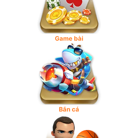
Game bài
Bắn cá