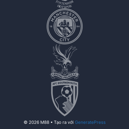
© 2026 M88
• Tạo ra với
GeneratePress