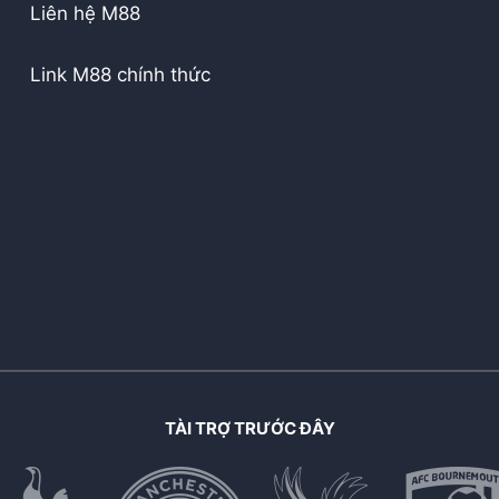
Liên hệ M88
Link M88 chính thức
TÀI TRỢ TRƯỚC ĐÂY