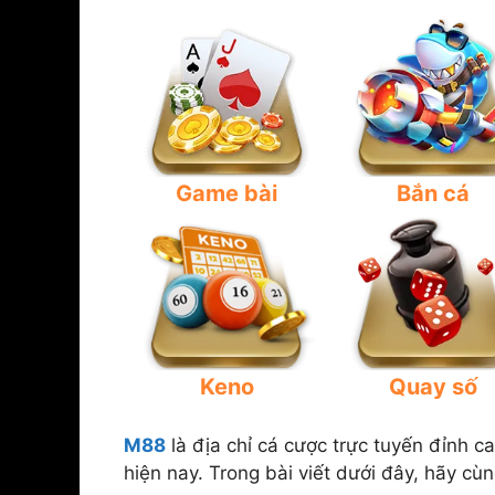
Game bài
Bắn cá
Keno
Quay số
M88
là địa chỉ cá cược trực tuyến đỉnh 
hiện nay. Trong bài viết dưới đây, hãy cùn