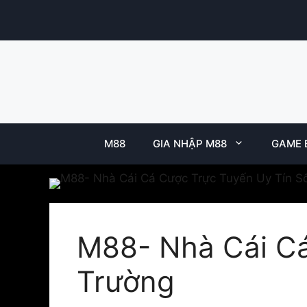
Chuyển
đến
nội
dung
M88
GIA NHẬP M88
GAME 
M88- Nhà Cái Cá
Trường