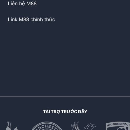
Liên hệ M88
Link M88 chính thức
TÀI TRỢ TRƯỚC ĐÂY