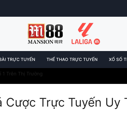
BÀI TRỰC TUYẾN
THỂ THAO TRỰC TUYẾN
XỔ SỐ 
 Cược Trực Tuyến Uy T