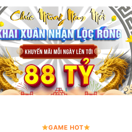
GAME HOT