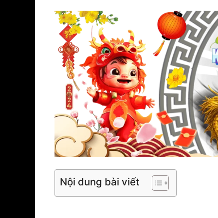
Nội dung bài viết