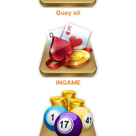
Quay số
INGAME