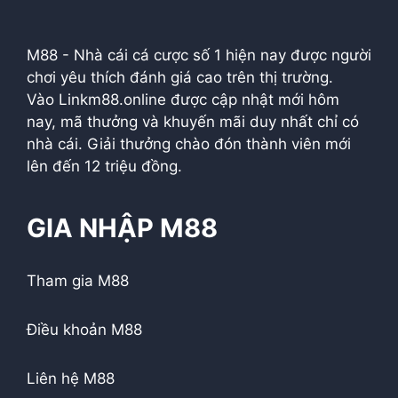
M88 - Nhà cái cá cược số 1 hiện nay được người
chơi yêu thích đánh giá cao trên thị trường.
Vào Linkm88.online được cập nhật mới hôm
nay, mã thưởng và khuyến mãi duy nhất chỉ có
nhà cái. Giải thưởng chào đón thành viên mới
lên đến 12 triệu đồng.
GIA NHẬP M88
Tham gia M88
Điều khoản M88
Liên hệ M88