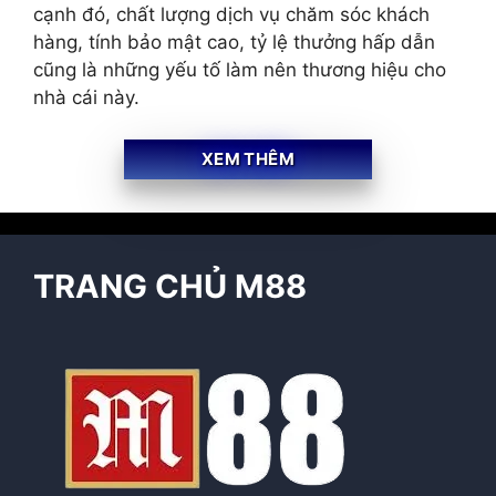
cạnh đó, chất lượng dịch vụ chăm sóc khách
hàng, tính bảo mật cao, tỷ lệ thưởng hấp dẫn
cũng là những yếu tố làm nên thương hiệu cho
nhà cái này.
XEM THÊM
TRANG CHỦ M88