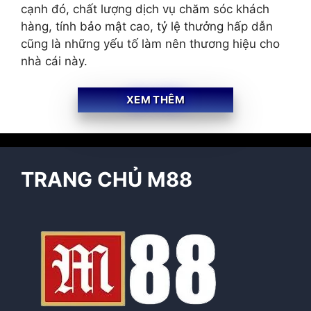
cạnh đó, chất lượng dịch vụ chăm sóc khách
hàng, tính bảo mật cao, tỷ lệ thưởng hấp dẫn
cũng là những yếu tố làm nên thương hiệu cho
nhà cái này.
XEM THÊM
TRANG CHỦ M88