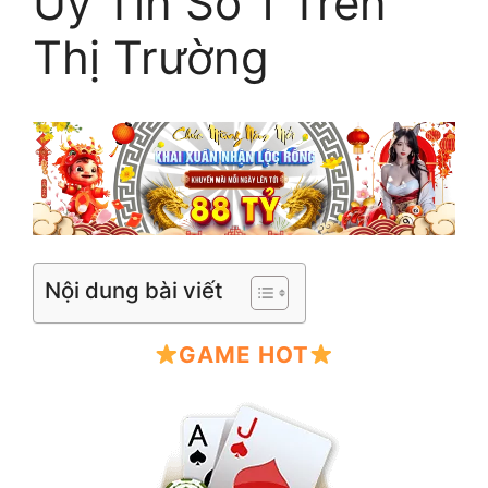
Uy Tín Số 1 Trên
Thị Trường
Nội dung bài viết
GAME HOT