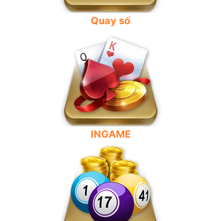
Quay số
INGAME