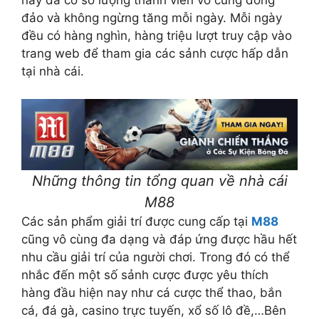
này đã có số lượng thành viên vô cùng đông
đảo và không ngừng tăng mỗi ngày. Mỗi ngày
đều có hàng nghìn, hàng triệu lượt truy cập vào
trang web để tham gia các sảnh cược hấp dẫn
tại nhà cái.
Những thông tin tổng quan về nhà cái
M88
Các sản phẩm giải trí được cung cấp tại
M88
cũng vô cùng đa dạng và đáp ứng được hầu hết
nhu cầu giải trí của người chơi. Trong đó có thể
nhắc đến một số sảnh cược được yêu thích
hàng đầu hiện nay như cá cược thể thao, bắn
cá, đá gà, casino trực tuyến, xổ số lô đề,…Bên