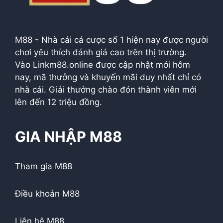
M88 - Nhà cái cá cược số 1 hiện nay được người
chơi yêu thích đánh giá cao trên thị trường.
Vào Linkm88.online được cập nhật mới hôm
nay, mã thưởng và khuyến mãi duy nhất chỉ có
nhà cái. Giải thưởng chào đón thành viên mới
lên đến 12 triệu đồng.
GIA NHẬP M88
Tham gia M88
Điều khoản M88
Liên hệ M88