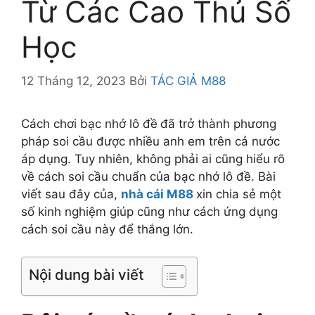
Từ Các Cao Thủ Số
Học
12 Tháng 12, 2023
Bởi
TÁC GIẢ M88
Cách chơi bạc nhớ lô đề
đã trở thành phương
pháp soi cầu được nhiều anh em trên cả nước
áp dụng. Tuy nhiên, không phải ai cũng hiểu rõ
về cách soi cầu chuẩn của bạc nhớ lô đề. Bài
viết sau đây của,
nhà cái M88
xin chia sẻ một
số kinh nghiệm giúp cũng như cách ứng dụng
cách soi cầu này để thắng lớn.
Nội dung bài viết