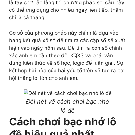
là tay chơi lão làng thì phương pháp soi cầu này
có thể ứng dụng cho nhiều ngày liên tiếp, thậm
chí là cả tháng.
Cơ sở của phương pháp này chính là dựa vào
bảng kết quả xổ số để tìm ra các cặp số sẽ xuất
hiện vào ngày hôm sau. Để tìm ra con số chính
xác anh em cần theo dõi KQXS và phải vận
dụng kiến thức về số học, logic để luận giải. Sự
kết hợp hài hòa của hai yếu tố trên sẽ tạo ra cơ
hội thắng lợi lớn cho anh em.
Đôi nét về cách chơi bạc nhớ
lô đề
Cách chơi bạc nhớ lô
đề hiệu quả nhất