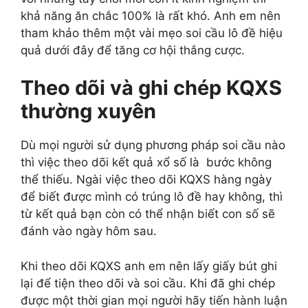
khả năng ăn chắc 100% là rất khó. Anh em nên
tham khảo thêm một vài mẹo soi cầu lô đề hiệu
quả dưới đây để tăng cơ hội thắng cược.
Theo dõi và ghi chép KQXS
thường xuyên
Dù mọi người sử dụng phương pháp soi cầu nào
thì việc theo dõi kết quả xổ số là bước không
thể thiếu. Ngài việc theo dõi KQXS hàng ngày
để biết được mình có trúng lô đề hay không, thì
từ kết quả bạn còn có thể nhận biết con số sẽ
đánh vào ngày hôm sau.
Khi theo dõi KQXS anh em nên lấy giấy bút ghi
lại để tiện theo dõi và soi cầu. Khi đã ghi chép
được một thời gian mọi người hãy tiến hành luận