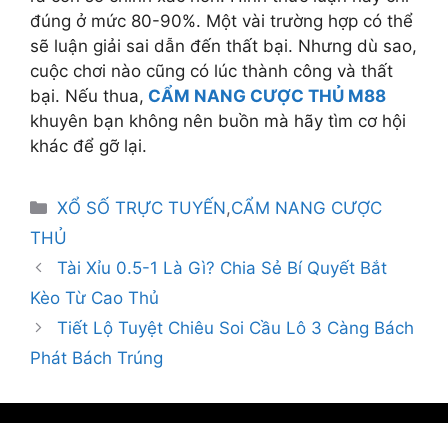
đúng ở mức 80-90%. Một vài trường hợp có thể
sẽ luận giải sai dẫn đến thất bại. Nhưng dù sao,
cuộc chơi nào cũng có lúc thành công và thất
bại. Nếu thua,
CẨM NANG CƯỢC THỦ M88
khuyên bạn không nên buồn mà hãy tìm cơ hội
khác để gỡ lại.
Danh
XỔ SỐ TRỰC TUYẾN
,
CẨM NANG CƯỢC
mục
THỦ
Tài Xỉu 0.5-1 Là Gì? Chia Sẻ Bí Quyết Bắt
Kèo Từ Cao Thủ
Tiết Lộ Tuyệt Chiêu Soi Cầu Lô 3 Càng Bách
Phát Bách Trúng