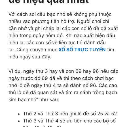
Với cách soi cầu bạc nhớ sẽ không phụ thuộc
nhiều vào phương tiện hỗ trợ. Người chơi chỉ
cần nhớ và ghi chép lại các con số lô đề đã xuất
hiện trong ngày hôm đó. Khi nào xuất hiện dấu
hiệu lạ, các con số về liên tục thì đánh dấu
lại. Cùng chuyên mục
XỔ SỐ TRỰC TUYẾN
tìm
hiểu ngay sau đây.
Ví dụ, ngày thứ 3 hay về con 69 hay 96 nếu các
ngày trước đó 69 đã về thì theo cách chơi bạc
nhớ lô đề ngày thứ 4 ta sẽ đánh số 96. Các cao
thủ lô đề đã quan sát và tìm ra sảnh “rồng bạch
kim bạc nhớ” như sau:
Thứ 2 và Thứ 3 nên ghi lô đề số 25 và 52
Thứ 3 và Thứ 4 sẽ ưu tiên cho các bộ số