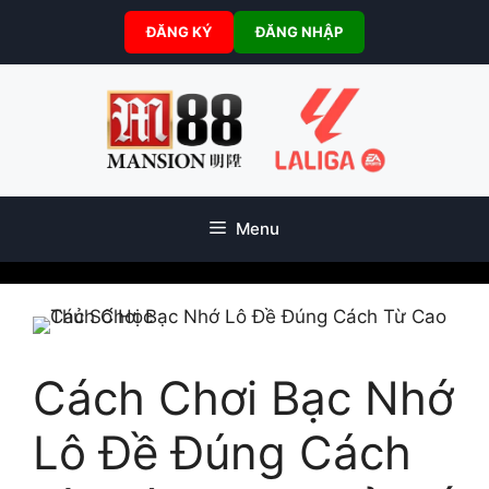
Chuyển
ĐĂNG KÝ
ĐĂNG NHẬP
đến
nội
dung
Menu
Cách Chơi Bạc Nhớ
Lô Đề Đúng Cách