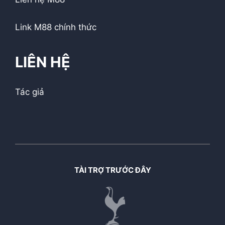
Link M88 chính thức
LIÊN HỆ
Tác giả
TÀI TRỢ TRƯỚC ĐÂY