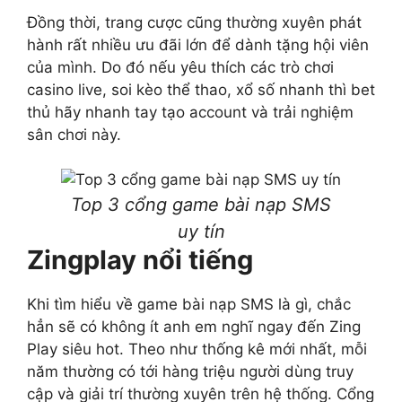
Đồng thời, trang cược cũng thường xuyên phát
hành rất nhiều ưu đãi lớn để dành tặng hội viên
của mình. Do đó nếu yêu thích các trò chơi
casino live, soi kèo thể thao, xổ số nhanh thì bet
thủ hãy nhanh tay tạo account và trải nghiệm
sân chơi này.
Top 3 cổng game bài nạp SMS
uy tín
Zingplay nổi tiếng
Khi tìm hiểu về game bài nạp SMS là gì, chắc
hẳn sẽ có không ít anh em nghĩ ngay đến Zing
Play siêu hot. Theo như thống kê mới nhất, mỗi
năm thường có tới hàng triệu người dùng truy
cập và giải trí thường xuyên trên hệ thống. Cổng