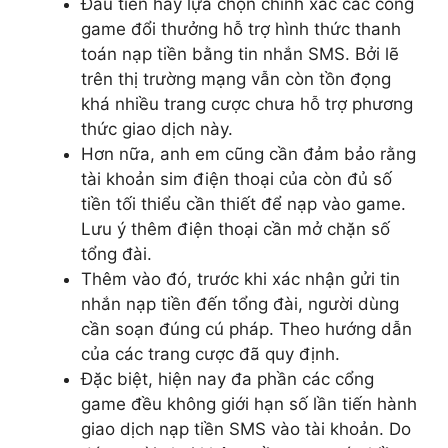
Đầu tiên hãy lựa chọn chính xác các cổng
game đổi thưởng hỗ trợ hình thức thanh
toán nạp tiền bằng tin nhắn SMS. Bởi lẽ
trên thị trường mạng vẫn còn tồn đọng
khá nhiều trang cược chưa hỗ trợ phương
thức giao dịch này.
Hơn nữa, anh em cũng cần đảm bảo rằng
tài khoản sim điện thoại của còn đủ số
tiền tối thiểu cần thiết để nạp vào game.
Lưu ý thêm điện thoại cần mở chặn số
tổng đài.
Thêm vào đó, trước khi xác nhận gửi tin
nhắn nạp tiền đến tổng đài, người dùng
cần soạn đúng cú pháp. Theo hướng dẫn
của các trang cược đã quy định.
Đặc biệt, hiện nay đa phần các cổng
game đều không giới hạn số lần tiến hành
giao dịch nạp tiền SMS vào tài khoản. Do