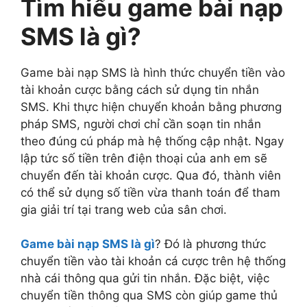
Tìm hiểu game bài nạp
SMS là gì?
Game bài nạp SMS là hình thức chuyển tiền vào
tài khoản cược bằng cách sử dụng tin nhắn
SMS. Khi thực hiện chuyển khoản bằng phương
pháp SMS, người chơi chỉ cần soạn tin nhắn
theo đúng cú pháp mà hệ thống cập nhật. Ngay
lập tức số tiền trên điện thoại của anh em sẽ
chuyển đến tài khoản cược. Qua đó, thành viên
có thể sử dụng số tiền vừa thanh toán để tham
gia giải trí tại trang web của sân chơi.
Game bài nạp SMS là gì
? Đó là phương thức
chuyển tiền vào tài khoản cá cược trên hệ thống
nhà cái thông qua gửi tin nhắn. Đặc biệt, việc
chuyển tiền thông qua SMS còn giúp game thủ