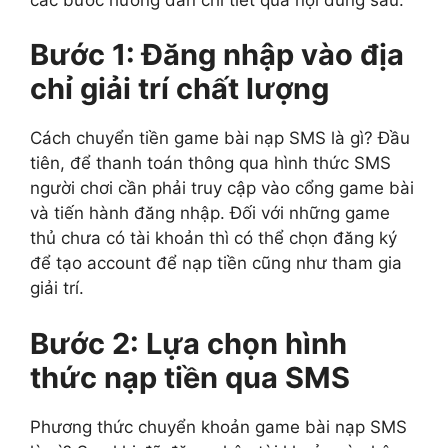
Bước 1: Đăng nhập vào địa
chỉ giải trí chất lượng
Cách chuyển tiền game bài nạp SMS là gì? Đầu
tiên, để thanh toán thông qua hình thức SMS
người chơi cần phải truy cập vào cổng game bài
và tiến hành đăng nhập. Đối với những game
thủ chưa có tài khoản thì có thể chọn đăng ký
để tạo account để nạp tiền cũng như tham gia
giải trí.
Bước 2: Lựa chọn hình
thức nạp tiền qua SMS
Phương thức chuyển khoản game bài nạp SMS