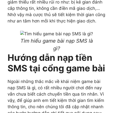
giảm thiểu rất nhiều rủi ro như: bị kẻ gian đánh
cắp thông tin, không cần điền mã giao dịch,…
Nhờ vậy mà cược thủ sẽ tiết kiệm thời gian cũng
như an tâm hơn mỗi khi thực hiện giao dịch.
Tìm hiểu game bài nạp SMS là
gì?
Hướng dẫn nạp tiền
SMS tại cổng game bài
Ngoài những thắc mắc về khái niệm game bài
nạp SMS là gì, có rất nhiều người chơi đến nay
vẫn chưa biết cách chuyển tiền qua tin nhắn. Vì
vậy, để giúp anh em tiết kiệm thời gian tìm kiếm
thông tin, cho nên chúng tôi đã cập nhật nhanh
các bước hướng dẫn chi tiết qua nội dung sau: