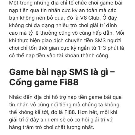
Một trong những địa chỉ tổ chức chơi game bài
nạp tiền qua tin nhắn cực kỳ an toàn mà các
bạn không nên bỏ qua, đó là V8 Club. Ở đây
không chỉ đa dạng nhiều trò chơi giải trí đỉnh
cao mà tỷ lệ thưởng cũng vô cùng hấp dẫn. Mỗi
khi thực hiện giao dịch chuyển tiền SMS người
chơi chỉ tốn thời gian cực kỳ ngắn từ 1-3 phút là
có thể nạp tiền vào tài khoản thành công.
Game bài nạp SMS là gì –
Cổng game Fi88
Nhắc đến địa chỉ hỗ trợ nạp tiền game bài qua
tin nhắn vô cùng nổi tiếng mà chúng ta không
thể không kể tới, đó là Fi88. Hơn hết, mỗi khi
giải trí ở đây anh em sẽ có cơ hội giải trí với
hàng trăm trò chơi chất lượng nhất.