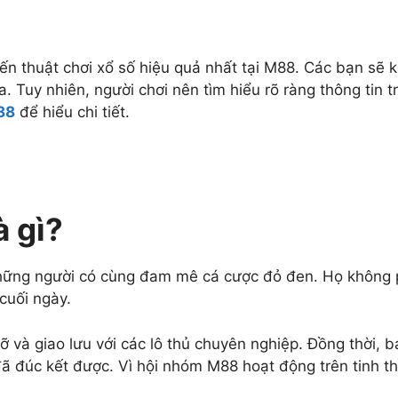
iến thuật chơi xổ số hiệu quả nhất tại M88. Các bạn sẽ
Tuy nhiên, người chơi nên tìm hiểu rõ ràng thông tin tr
88
để hiểu chi tiết.
à gì?
những người có cùng đam mê cá cược đỏ đen. Họ không p
 cuối ngày.
 và giao lưu với các lô thủ chuyên nghiệp. Đồng thời, 
ã đúc kết được. Vì hội nhóm M88 hoạt động trên tinh t