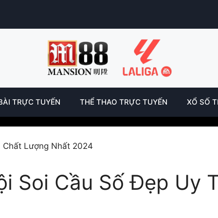
BÀI TRỰC TUYẾN
THỂ THAO TRỰC TUYẾN
XỔ SỐ 
i Soi Cầu Số Đẹp Uy T