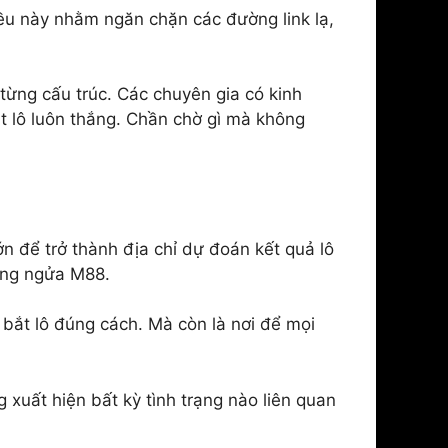
iều này nhằm ngăn chặn các đường link lạ,
từng cấu trúc. Các chuyên gia có kinh
t lô luôn thắng. Chần chờ gì mà không
n để trở thành địa chỉ dự đoán kết quả lô
gang ngửa M88.
 bắt lô đúng cách. Mà còn là nơi để mọi
 xuất hiện bất kỳ tình trạng nào liên quan