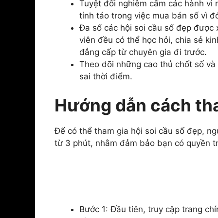
Tuyệt đối nghiêm cấm các hành vi m
tỉnh táo trong việc mua bán số vì đó
Đa số các hội soi cầu số đẹp được
viên đều có thể học hỏi, chia sẻ k
đẳng cấp từ chuyên gia đi trước.
Theo dõi những cao thủ chốt số và 
sai thời điểm.
Hướng dẫn cách tham
Để có thể tham gia hội soi cầu số đẹp, ng
từ 3 phút, nhằm đảm bảo bạn có quyền tru
Bước 1: Đầu tiên, truy cập trang c