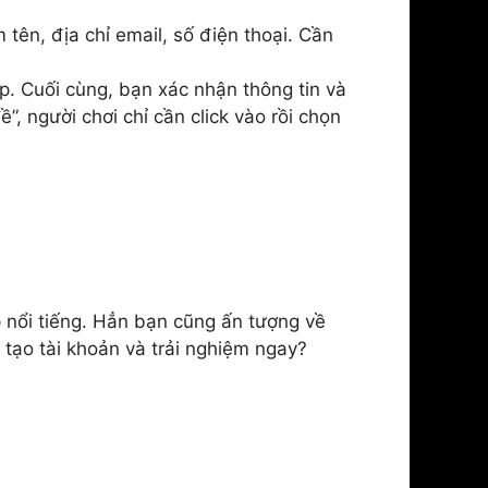
ên, địa chỉ email, số điện thoại. Cần
p. Cuối cùng, bạn xác nhận thông tin và
, người chơi chỉ cần click vào rồi chọn
p nổi tiếng. Hẳn bạn cũng ấn tượng về
tạo tài khoản và trải nghiệm ngay?