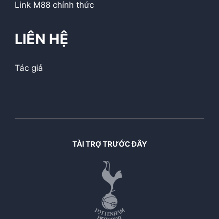
Link M88 chính thức
LIÊN HỆ
Tác giả
TÀI TRỢ TRƯỚC ĐÂY