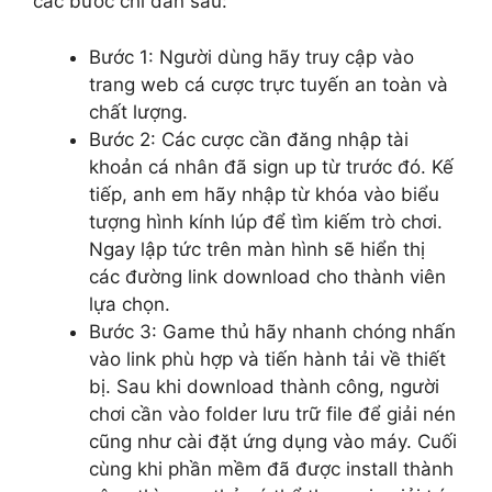
các bước chỉ dẫn sau:
Bước 1: Người dùng hãy truy cập vào
trang web cá cược trực tuyến an toàn và
chất lượng.
Bước 2: Các cược cần đăng nhập tài
khoản cá nhân đã sign up từ trước đó. Kế
tiếp, anh em hãy nhập từ khóa vào biểu
tượng hình kính lúp để tìm kiếm trò chơi.
Ngay lập tức trên màn hình sẽ hiển thị
các đường link download cho thành viên
lựa chọn.
Bước 3: Game thủ hãy nhanh chóng nhấn
vào link phù hợp và tiến hành tải về thiết
bị. Sau khi download thành công, người
chơi cần vào folder lưu trữ file để giải nén
cũng như cài đặt ứng dụng vào máy. Cuối
cùng khi phần mềm đã được install thành