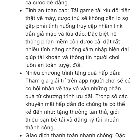
cá cược dễ dàng.
Tính an toàn cao: Tải game tài xỉu đổi tiền
thật về máy, cược thủ sẽ không cần lo sợ
gặp phải tình huống truy cập nhầm link
dẫn giả mạo và lừa đảo. Đặc biệt hệ
thống phần mềm còn được cài đặt rất
nhiều tính năng chống xâm nhập hiện đại
giúp tài khoản và thông tin người chơi
luôn an toàn tuyệt đối.
Nhiều chương trình tặng quà hấp dẫn:
Tham gia giải trí trên app người chơi sẽ có
cơ hội nhận về tay vô vàn những phần
quà từ chương trình ưu đãi. Trong số các
khuyến mãi hấp dẫn đó chúng ta có thể
kể đến như: tặng thưởng tân thủ, giới
thiệu bạn bè tải và đăng ký tài khoản
thành công,…
Giao dịch thanh toán nhanh chóng: Đặc