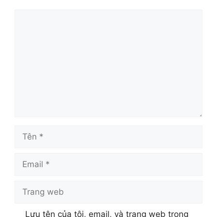
Bình
luận
Tên
Email
Trang
web
Lưu tên của tôi, email, và trang web trong