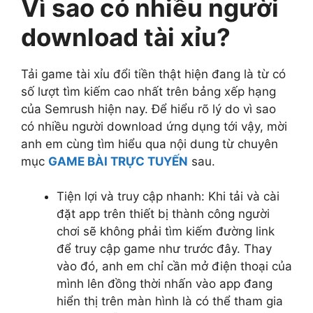
Vì sao có nhiều người
download tài xỉu?
Tải game tài xỉu đổi tiền thật hiện đang là từ có
số lượt tìm kiếm cao nhất trên bảng xếp hạng
của Semrush hiện nay. Để hiểu rõ lý do vì sao
có nhiều người download ứng dụng tới vậy, mời
anh em cùng tìm hiểu qua nội dung từ chuyên
mục
GAME BÀI TRỰC TUYẾN
sau.
Tiện lợi và truy cập nhanh: Khi tải và cài
đặt app trên thiết bị thành công người
chơi sẽ không phải tìm kiếm đường link
để truy cập game như trước đây. Thay
vào đó, anh em chỉ cần mở điện thoại của
mình lên đồng thời nhấn vào app đang
hiển thị trên màn hình là có thể tham gia