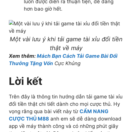
luôn được diễn ra thuận tiện, dễ dàng
hơn bao giờ hết.
Một vài lưu ý khi tải game tài xỉu đổi tiền
thật về máy
Xem thêm:
Mách Bạn Cách Tải Game Bài Đổi
Thưởng Tặng Vốn
Cực Khủng
Lời kết
Trên đây là thông tin hướng dẫn tải game tài xỉu
đổi tiền thật chi tiết dành cho mọi cược thủ. Hy
vọng rằng qua bài viết này từ
CẨM NANG
CƯỢC THỦ M88
anh em sẽ dễ dàng download
app về máy thành công và có những phút giây