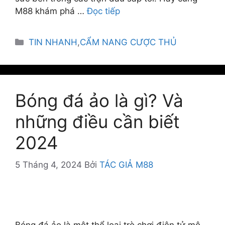
M88 khám phá …
Đọc tiếp
Danh
TIN NHANH
,
CẨM NANG CƯỢC THỦ
mục
Bóng đá ảo là gì? Và
những điều cần biết
2024
5 Tháng 4, 2024
Bởi
TÁC GIẢ M88