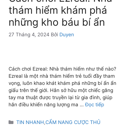
thám hiểm khám phá
những kho báu bí ẩn
27 Tháng 4, 2024
Bởi
Duyen
Cách chơi Ezreal: Nhà thám hiểm như thế nào?
Ezreal là một nhà thám hiểm trẻ tuổi đầy tham
vọng, luôn khao khát khám phá những bí ẩn ẩn
giấu trên thế giới. Hắn sở hữu một chiếc găng
tay ma thuật được truyền lại từ gia đình, giúp
hắn điều khiển năng lượng ma …
Đọc tiếp
Danh
TIN NHANH
,
CẨM NANG CƯỢC THỦ