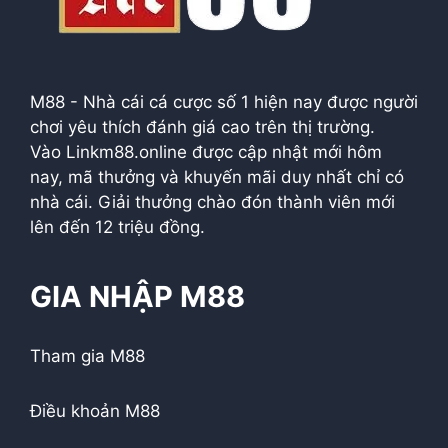
M88 - Nhà cái cá cược số 1 hiện nay được người
chơi yêu thích đánh giá cao trên thị trường.
Vào Linkm88.online được cập nhật mới hôm
nay, mã thưởng và khuyến mãi duy nhất chỉ có
nhà cái. Giải thưởng chào đón thành viên mới
lên đến 12 triệu đồng.
GIA NHẬP M88
Tham gia M88
Điều khoản M88