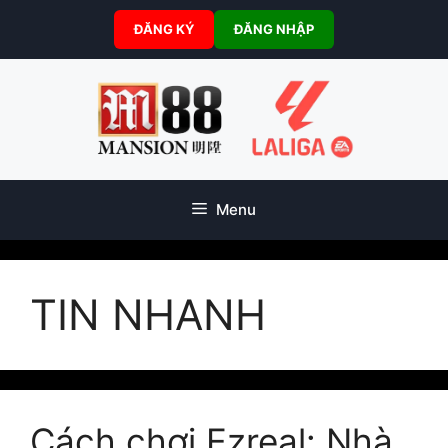
Chuyển
ĐĂNG KÝ
ĐĂNG NHẬP
đến
nội
dung
Menu
TIN NHANH
Cách chơi Ezreal: Nhà