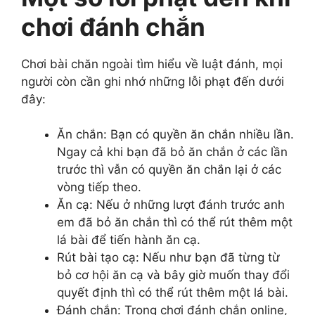
chơi đánh chắn
Chơi bài chăn ngoài tìm hiểu về luật đánh, mọi
người còn cần ghi nhớ những lỗi phạt đến dưới
đây:
Ăn chắn: Bạn có quyền ăn chắn nhiều lần.
Ngay cả khi bạn đã bỏ ăn chắn ở các lần
trước thì vẫn có quyền ăn chắn lại ở các
vòng tiếp theo.
Ăn cạ: Nếu ở những lượt đánh trước anh
em đã bỏ ăn chắn thì có thể rút thêm một
lá bài để tiến hành ăn cạ.
Rút bài tạo cạ: Nếu như bạn đã từng từ
bỏ cơ hội ăn cạ và bây giờ muốn thay đổi
quyết định thì có thể rút thêm một lá bài.
Đánh chắn: Trong chơi đánh chắn online,