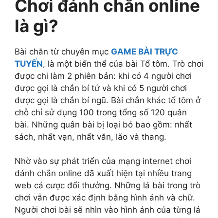
Chơi đánh chắn online
là gì?
Bài chắn từ chuyên mục
GAME BÀI TRỰC
TUYẾN
, là một biến thể của bài Tổ tôm. Trò chơi
được chi làm 2 phiên bản: khi có 4 người chơi
được gọi là chắn bí tứ và khi có 5 người chơi
được gọi là chắn bí ngũ. Bài chắn khác tổ tôm ở
chỗ chỉ sử dụng 100 trong tổng số 120 quân
bài. Những quân bài bị loại bỏ bao gồm: nhất
sách, nhất vạn, nhất văn, lão và thang.
Nhờ vào sự phát triển của mạng internet chơi
đánh chắn online đã xuất hiện tại nhiều trang
web cá cược đổi thưởng. Những lá bài trong trò
chơi vẫn được xác định bằng hình ảnh và chữ.
Người chơi bài sẽ nhìn vào hình ảnh của từng lá