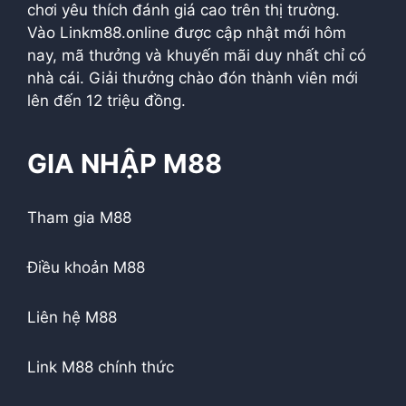
chơi yêu thích đánh giá cao trên thị trường.
Vào Linkm88.online được cập nhật mới hôm
nay, mã thưởng và khuyến mãi duy nhất chỉ có
nhà cái. Giải thưởng chào đón thành viên mới
lên đến 12 triệu đồng.
GIA NHẬP M88
Tham gia M88
Điều khoản M88
Liên hệ M88
Link M88 chính thức