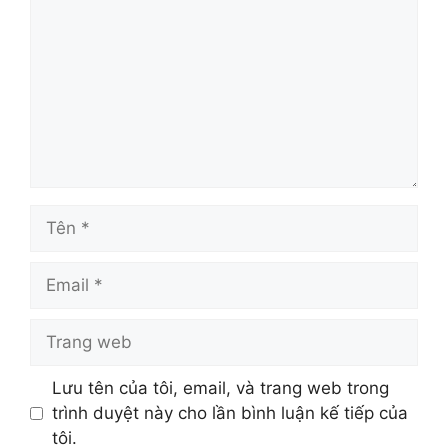
luận
Tên
Email
Trang
web
Lưu tên của tôi, email, và trang web trong
trình duyệt này cho lần bình luận kế tiếp của
tôi.