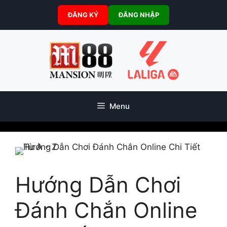
Chuyển
ĐĂNG KÝ
ĐĂNG NHẬP
đến
nội
dung
Menu
Hướng Dẫn Chơi
Đánh Chắn Online