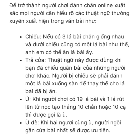
Để trở thành người chơi đánh chắn online xuất
sắc mọi người cần hiểu rõ các thuật ngữ thường
xuyên xuất hiện trong ván bài như:
Chiếu: Nếu có 3 lá bài chắn giống nhau
và dưới chiếu cũng có một lá bài như thế,
anh em có thể ăn lá bài ấy.
Trả cửa: Thuật ngữ này được dùng khi
bạn đã chiếu quân bài của những người
chơi khác. Người bị chiếu sẽ phải đánh
một lá bài xuống sàn để thay thế cho lá
bài đã bị ăn.
Ù: Khi người chơi có 19 lá bài và 1 lá rút
lên từ nọc tạo tháng 10 chắn hoặc 10 cạ
thì được gọi là ù.
Ù đè: Khi hai người cùng ù, người ngồi
gần cửa bài nhất sẽ được ưu tiên.