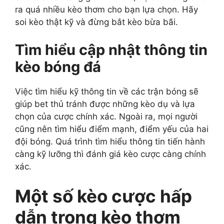
ra quá nhiều kèo thơm cho bạn lựa chọn. Hãy
soi kèo thật kỹ và đừng bắt kèo bừa bãi.
Tìm hiểu cập nhật thông tin
kèo bóng đá
Việc tìm hiểu kỹ thông tin về các trận bóng sẽ
giúp bet thủ tránh được những kèo dụ và lựa
chọn của cược chính xác. Ngoài ra, mọi người
cũng nên tìm hiểu điểm mạnh, điểm yếu của hai
đội bóng. Quá trình tìm hiểu thông tin tiến hành
càng kỹ lưỡng thì đánh giá kèo cược càng chính
xác.
Một số kèo cược hấp
dẫn trong kèo thơm