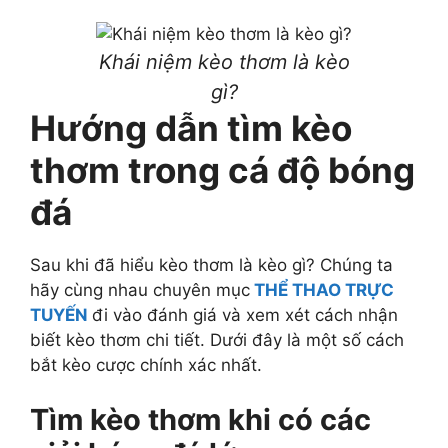
Khái niệm kèo thơm là kèo
gì?
Hướng dẫn tìm kèo
thơm trong cá độ bóng
đá
Sau khi đã hiểu kèo thơm là kèo gì? Chúng ta
hãy cùng nhau chuyên mục
THỂ THAO TRỰC
TUYẾN
đi vào đánh giá và xem xét cách nhận
biết kèo thơm chi tiết. Dưới đây là một số cách
bắt kèo cược chính xác nhất.
Tìm kèo thơm khi có các