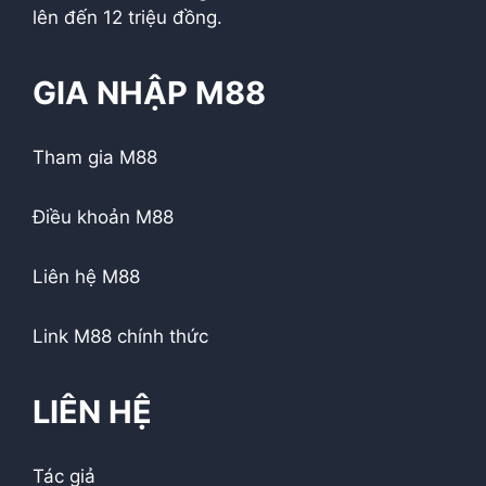
lên đến 12 triệu đồng.
GIA NHẬP M88
Tham gia M88
Điều khoản M88
Liên hệ M88
Link M88 chính thức
LIÊN HỆ
Tác giả