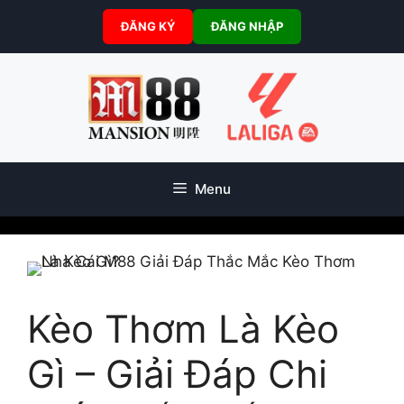
Chuyển
ĐĂNG KÝ
ĐĂNG NHẬP
đến
nội
dung
Menu
Kèo Thơm Là Kèo
Gì – Giải Đáp Chi