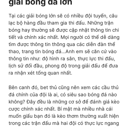
giải bóng đá lớn
Tại các giải bóng lớn sẽ có nhiều đội tuyển, câu
lạc bộ hàng đầu tham gia thi đấu. Những trận
bóng hay thường sẽ được cập nhật thông tin chi
tiết và chính xác nhất. Mọi người có thể dễ dàng
tìm được thông tin thông qua các diễn đàn thể
thao, trang tin bóng đá…Anh em sẽ căn cứ vào
thông tin như: độ hình ra sân, thực lực thi đấu,
lịch sử đối đầu, phong độ trong giải đấu để đưa
ra nhận xét tổng quan nhất.
Bên canh đó, bet thủ cũng nên xem các cầu thủ
đá chính của đội là ai, có siêu sao bóng đá nào
không? Đây đều là những cơ sở để đánh giá kèo
cược chính xác nhất. Bí mật mà nhiều nhà cái
muốn giấu bạn đó là kèo thơm thường xuất hiện
trong các trận đấu mà hai đội có thực lực ngang