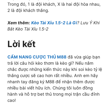
Trong đó, 1 là đội khách, X là hai đội hòa nhau,
2 là đội khách thắng.
Xem thêm:
Kèo Tài Xỉu 1.5-2 Là Gì
? Lưu Ý Khi
Bắt Kèo Tài Xỉu 1.5-2
Lời kết
CẨM NANG CƯỢC THỦ M88
đã vừa giúp bạn
trả lời câu hỏi kèo thơm là kèo gì? Nếu nắm
chắc được những kiến thức này khi soi kèo tỷ lệ
thắng cược sẽ cao hơn rất nhiều. Anh em hãy
nhanh tay đăng ký M88 để nhận thêm được
nhiều bài viết hữu ích. Chúng tôi luôn đồng
hành và hỗ trợ bet thủ trong mọi trận cầu đỉnh
cao!