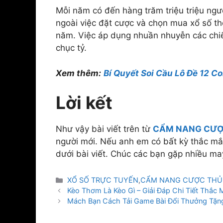
Mỗi năm có đến hàng trăm triệu triệu ngư
ngoài việc đặt cược và chọn mua xổ số th
năm. Việc áp dụng nhuần nhuyễn các chiế
chục tỷ.
Xem thêm:
Bí Quyết Soi Cầu Lô Đề 12 C
Lời kết
Như vậy bài viết trên từ
CẨM NANG CƯỢ
người mới. Nếu anh em có bất kỳ thắc mắc 
dưới bài viết. Chúc các bạn gặp nhiều ma
Danh
XỔ SỐ TRỰC TUYẾN
,
CẨM NANG CƯỢC THỦ
mục
Kèo Thơm Là Kèo Gì – Giải Đáp Chi Tiết Thắ
Mách Bạn Cách Tải Game Bài Đổi Thưởng Tặn