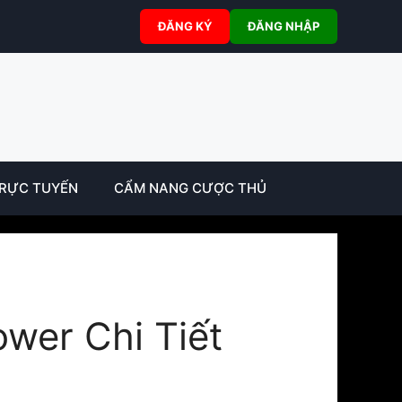
ĐĂNG KÝ
ĐĂNG NHẬP
TRỰC TUYẾN
CẨM NANG CƯỢC THỦ
wer Chi Tiết