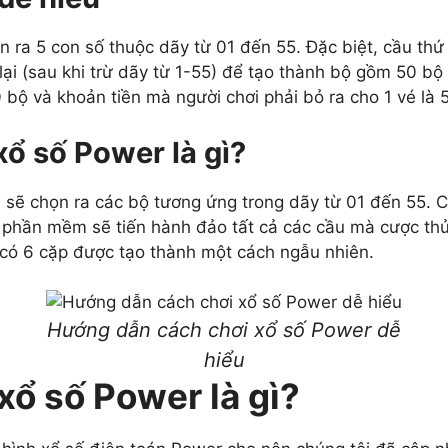
ọn ra 5 con số thuộc dãy từ 01 đến 55. Đặc biệt, cầu t
lại (sau khi trừ dãy từ 1-55) để tạo thành bộ gồm 50 b
 bộ và khoản tiền mà người chơi phải bỏ ra cho 1 vé là
xổ số Power là gì?
 sẽ chọn ra các bộ tương ứng trong dãy từ 01 đến 55. 
ng phần mềm sẽ tiến hành đảo tất cả các cầu mà cược t
 có 6 cặp được tạo thành một cách ngẫu nhiên.
Hướng dẫn cách chơi xổ số Power dễ
hiểu
xổ số Power là gì?