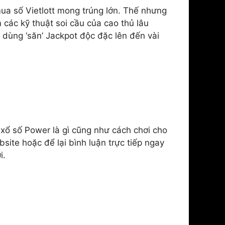
ua số Vietlott mong trúng lớn. Thế nhưng
các kỹ thuật soi cầu của cao thủ lâu
dùng ‘săn’ Jackpot độc đặc lên đến vài
xổ số Power là gì cũng như cách chơi cho
site hoặc để lại bình luận trực tiếp ngay
i.