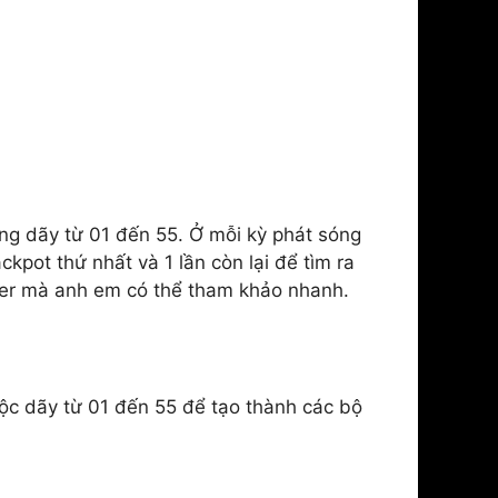
ong dãy từ 01 đến 55. Ở mỗi kỳ phát sóng
ckpot thứ nhất và 1 lần còn lại để tìm ra
wer mà anh em có thể tham khảo nhanh.
uộc dãy từ 01 đến 55 để tạo thành các bộ