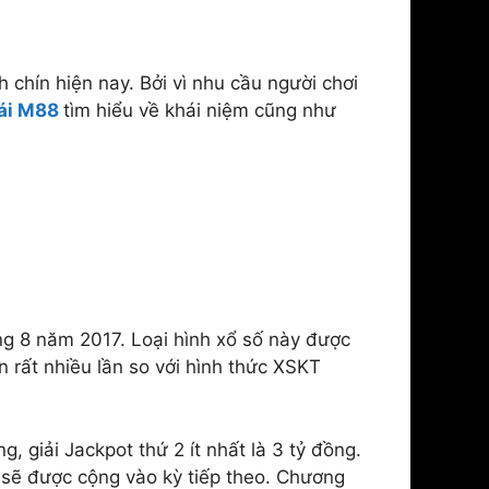
 chín hiện nay. Bởi vì nhu cầu người chơi
ái M88
tìm hiểu về khái niệm cũng như
ng 8 năm 2017. Loại hình xổ số này được
n rất nhiều lần so với hình thức XSKT
g, giải Jackpot thứ 2 ít nhất là 3 tỷ đồng.
c sẽ được cộng vào kỳ tiếp theo. Chương