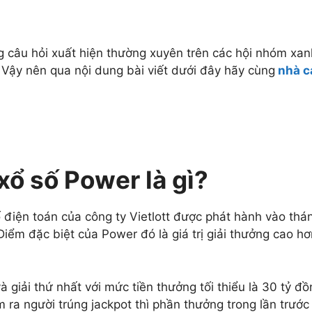
 câu hỏi xuất hiện thường xuyên trên các hội nhóm xanh
Vậy nên qua nội dung bài viết dưới đây hãy cùng
nhà c
xổ số Power là gì?
 điện toán của công ty Vietlott được phát hành vào thá
Điểm đặc biệt của Power đó là giá trị giải thưởng cao hơ
 giải thứ nhất với mức tiền thưởng tối thiểu là 30 tỷ đồn
m ra người trúng jackpot thì phần thưởng trong lần trướ