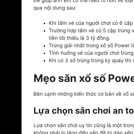
Để giúp anh em có thể hiểu rõ hơn về loạ
qua nội dung sau:
Khi tấm vé của người chơi có 6 cặp s
Trường hợp tấm vé có 5 cặp trùng vớ
tiền tối thiểu là 3 tỷ đồng.
Trúng giải nhất trong xổ số Power là
Tình huống vé của người chơi trùng
Khi có 3 số trùng trong kỳ quay thì
Mẹo săn xổ số Power
Bên cạnh những kiến thức cơ bản về xổ s
Lựa chọn sân chơi an t
Lựa chọn sân chơi uy tín cũng là một tron
không phải lo lắng đến vấn đề bị dàn xếp