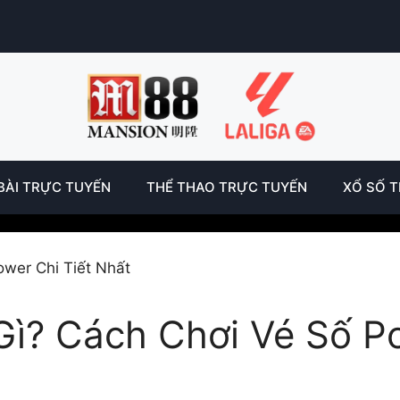
BÀI TRỰC TUYẾN
THỂ THAO TRỰC TUYẾN
XỔ SỐ 
Gì? Cách Chơi Vé Số Po