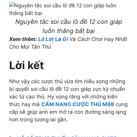
Nguyên tắc soi cầu lô đề 12 con giáp
luôn thắng bất bại
Xem thêm:
Lô Lót Là Gì
Và Cách Chơi Hay Nhất
Cho Mọi Tân Thủ
Lời kết
Như vậy các cược thủ vừa tìm hiểu xong những
bí quyết soi cầu lô đề 12 con giáp cực kỳ chuẩn
xác từ cao thủ. Hy vọng rằng với những kiến
thức hay mà
CẨM NANG CƯỢC THỦ M88
cung
cấp sẽ giúp anh em mở ra con đường sáng lạng
hơn trong tương lai gần.