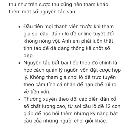
thủ như trên cược thủ cũng nên tham khảo
thêm một số nguyên tắc sau:
Đầu tiên mọi thành viên trước khi tham
gia soi cầu, đánh lô đề online tuyệt đối
không nóng vội. Anh em phải luôn thật
tỉnh táo để dễ dàng thống kê chốt số
đẹp.
Nguyên tắc bất bại tiếp theo đó chính là
học cách quản lý nguồn vốn đặt cược hợp
lý. Không tham gia chơi lô đề trực tuyến
theo cảm tính cá nhân để hạn chế rủi ro
về tiền vốn.
Thường xuyên theo dõi các diễn đàn xổ
số chất lượng cao, từ soi cầu lô đề 12 con
giáp để học hỏi thêm những kỹ năng bắt
cầu của những người chơi giỏi khác.