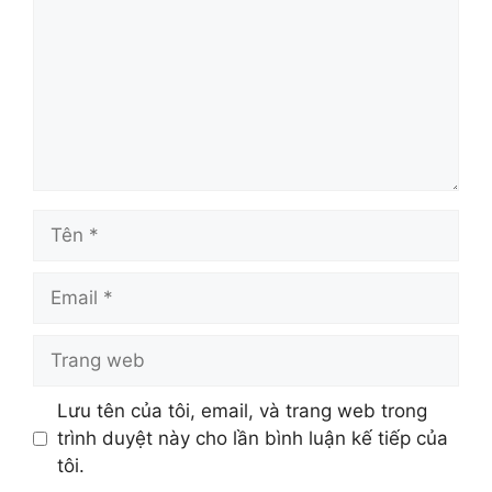
Tên
Email
Trang
web
Lưu tên của tôi, email, và trang web trong
trình duyệt này cho lần bình luận kế tiếp của
tôi.