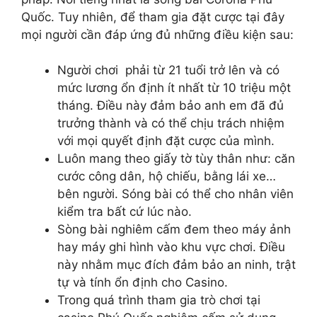
Quốc. Tuy nhiên, để tham gia đặt cược tại đây
mọi người cần đáp ứng đủ những điều kiện sau:
Người chơi phải từ 21 tuổi trở lên và có
mức lương ổn định ít nhất từ 10 triệu một
tháng. Điều này đảm bảo anh em đã đủ
trưởng thành và có thể chịu trách nhiệm
với mọi quyết định đặt cược của mình.
Luôn mang theo giấy tờ tùy thân như: căn
cước công dân, hộ chiếu, bằng lái xe…
bên người. Sóng bài có thể cho nhân viên
kiểm tra bất cứ lúc nào.
Sòng bài nghiêm cấm đem theo máy ảnh
hay máy ghi hình vào khu vực chơi. Điều
này nhằm mục đích đảm bảo an ninh, trật
tự và tính ổn định cho Casino.
Trong quá trình tham gia trò chơi tại