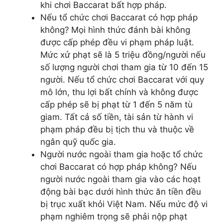
khi chơi Baccarat bất hợp pháp.
Nếu tổ chức chơi Baccarat có hợp pháp
không?
Mọi hình thức đánh bài không
được cấp phép đều vi phạm pháp luật.
Mức xử phạt sẽ là 5 triệu đồng/người nếu
số lượng người chơi tham gia từ 10 đến 15
người. Nếu tổ chức chơi Baccarat với quy
mô lớn, thu lợi bất chính và không được
cấp phép sẽ bị phạt từ 1 đến 5 năm tù
giam. Tất cả số tiền, tài sản từ hành vi
phạm pháp đều bị tịch thu và thuộc về
ngân quỹ quốc gia.
Người nước ngoài tham gia hoặc tổ chức
chơi Baccarat có hợp pháp không? Nếu
người nước ngoài tham gia vào các hoạt
động bài bạc dưới hình thức ăn tiền đều
bị trục xuất khỏi Việt Nam. Nếu mức độ vi
phạm nghiêm trọng sẽ phải nộp phạt