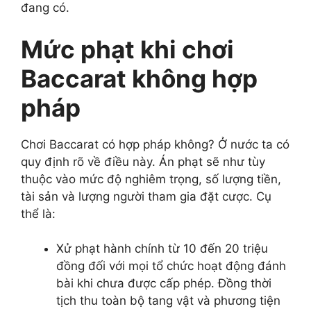
đang có.
Mức phạt khi chơi
Baccarat không hợp
pháp
Chơi Baccarat có hợp pháp không? Ở nước ta có
quy định rõ về điều này. Án phạt sẽ như tùy
thuộc vào mức độ nghiêm trọng, số lượng tiền,
tài sản và lượng người tham gia đặt cược. Cụ
thể là:
Xử phạt hành chính từ 10 đến 20 triệu
đồng đối với mọi tổ chức hoạt động đánh
bài khi chưa được cấp phép. Đồng thời
tịch thu toàn bộ tang vật và phương tiện