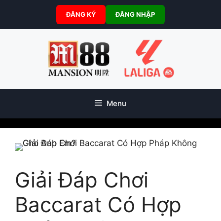
Chuyển
ĐĂNG KÝ
ĐĂNG NHẬP
đến
nội
dung
Menu
Giải Đáp Chơi
Baccarat Có Hợp