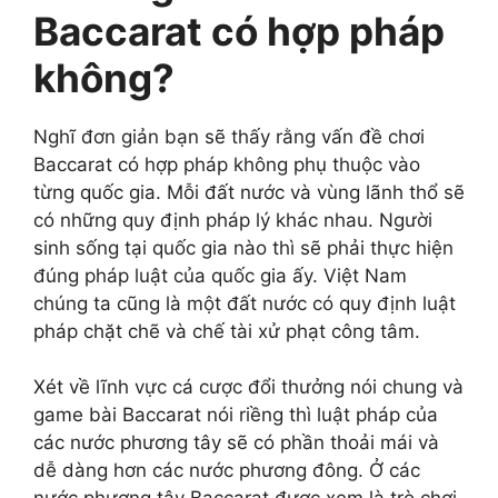
Baccarat có hợp pháp
không?
Nghĩ đơn giản bạn sẽ thấy rằng vấn đề chơi
Baccarat có hợp pháp không phụ thuộc vào
từng quốc gia. Mỗi đất nước và vùng lãnh thổ sẽ
có những quy định pháp lý khác nhau. Người
sinh sống tại quốc gia nào thì sẽ phải thực hiện
đúng pháp luật của quốc gia ấy. Việt Nam
chúng ta cũng là một đất nước có quy định luật
pháp chặt chẽ và chế tài xử phạt công tâm.
Xét về lĩnh vực cá cược đổi thưởng nói chung và
game bài Baccarat nói riềng thì luật pháp của
các nước phương tây sẽ có phần thoải mái và
dễ dàng hơn các nước phương đông. Ở các