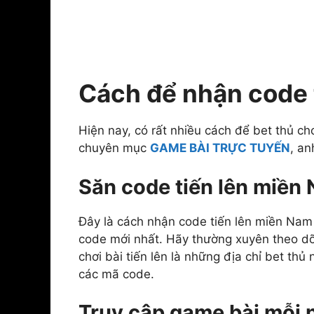
Cách để nhận code 
Hiện nay, có rất nhiều cách để bet thủ c
chuyên mục
GAME BÀI TRỰC TUYẾN
, a
Săn code tiến lên miền 
Đây là cách nhận code tiến lên miền Nam 
code mới nhất. Hãy thường xuyên theo dõ
chơi bài tiến lên là những địa chỉ bet th
các mã code.
Truy cập game bài mỗi 