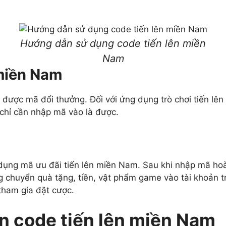
Hướng dẫn sử dụng code tiến lên miền
Nam
 miền Nam
 được mã đổi thưởng. Đối với ứng dụng trò chơi tiến lên
ủ chỉ cần nhập mã vào là được.
 dụng mã ưu đãi tiến lên miền Nam. Sau khi nhập mã hoà
 chuyển quà tặng, tiền, vật phẩm game vào tài khoản t
tham gia đặt cược.
n code tiến lên miền Nam