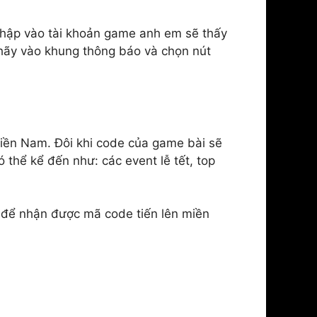
nhập vào tài khoản game anh em sẽ thấy
hãy vào khung thông báo và chọn nút
iền Nam. Đôi khi code của game bài sẽ
thể kể đến như: các event lễ tết, top
 để nhận được mã code tiến lên miền