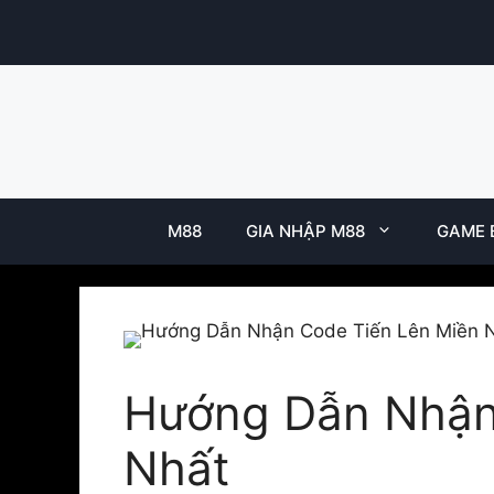
Chuyển
đến
nội
dung
M88
GIA NHẬP M88
GAME 
Hướng Dẫn Nhận 
Nhất