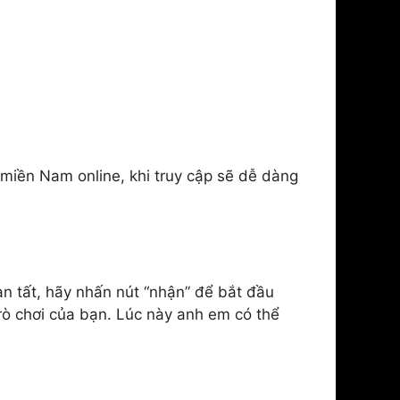
 miền Nam online, khi truy cập sẽ dễ dàng
n tất, hãy nhấn nút “nhận” để bắt đầu
rò chơi của bạn. Lúc này anh em có thể