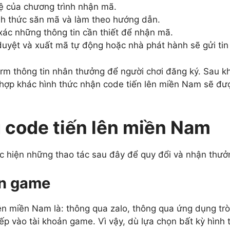
lệ của chương trình nhận mã.
nh thức săn mã và làm theo hướng dẫn.
xác những thông tin cần thiết để nhận mã.
duyệt và xuất mã tự động hoặc nhà phát hành sẽ gửi ti
rm thông tin nhân thưởng để người chơi đăng ký. Sau kh
 hợp khác hình thức nhận code tiến lên miền Nam sẽ đư
code tiến lên miền Nam
c hiện những thao tác sau đây để quy đổi và nhận thưở
ản game
n miền Nam là: thông qua zalo, thông qua ứng dụng trò
iếp vào tài khoản game. Vì vậy, dù lựa chọn bất kỳ hìn