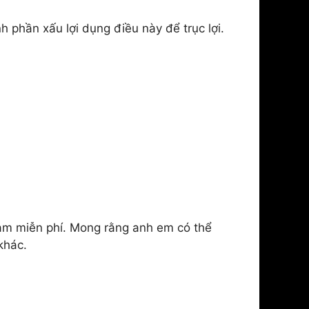
 phần xấu lợi dụng điều này để trục lợi.
am miễn phí. Mong rằng anh em có thể
 khác.