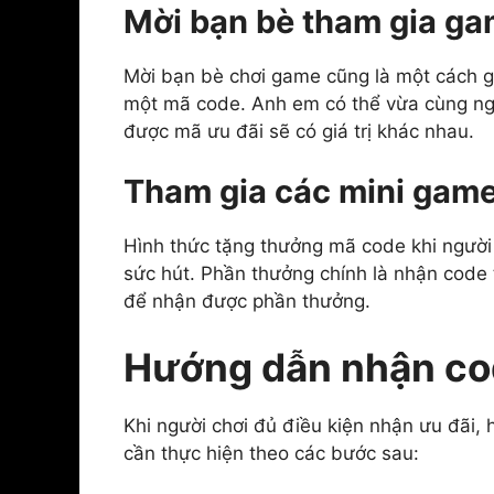
Mời bạn bè tham gia ga
Mời bạn bè chơi game cũng là một cách g
một mã code. Anh em có thể vừa cùng ng
được mã ưu đãi sẽ có giá trị khác nhau.
Tham gia các mini gam
Hình thức tặng thưởng mã code khi người
sức hút. Phần thưởng chính là nhận code 
để nhận được phần thưởng.
Hướng dẫn nhận co
Khi người chơi đủ điều kiện nhận ưu đãi,
cần thực hiện theo các bước sau: