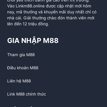
chơi yêu thích đánh giá cao trên thị trường.
Vào Linkm88.online được cập nhật mới hôm
nay, mã thưởng và khuyến mãi duy nhất chỉ có
nhà cái. Giải thưởng chào đón thành viên mới
lên đến 12 triệu đồng.
GIA NHẬP M88
Tham gia M88
Điều khoản M88
Liên hệ M88
Link M88 chính thức