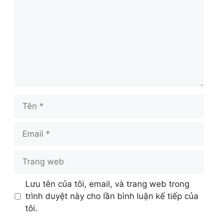
Tên
Email
Trang
web
Lưu tên của tôi, email, và trang web trong
trình duyệt này cho lần bình luận kế tiếp của
tôi.