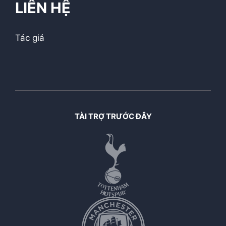
LIÊN HỆ
Tác giả
TÀI TRỢ TRƯỚC ĐÂY