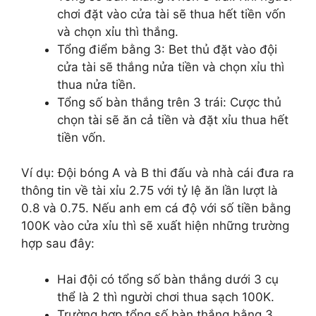
chơi đặt vào cửa tài sẽ thua hết tiền vốn
và chọn xỉu thì thắng.
Tổng điểm bằng 3: Bet thủ đặt vào đội
cửa tài sẽ thắng nửa tiền và chọn xỉu thì
thua nửa tiền.
Tổng số bàn thắng trên 3 trái: Cược thủ
chọn tài sẽ ăn cả tiền và đặt xỉu thua hết
tiền vốn.
Ví dụ: Đội bóng A và B thi đấu và nhà cái đưa ra
thông tin về tài xỉu 2.75 với tỷ lệ ăn lần lượt là
0.8 và 0.75. Nếu anh em cá độ với số tiền bằng
100K vào cửa xỉu thì sẽ xuất hiện những trường
hợp sau đây:
Hai đội có tổng số bàn thắng dưới 3 cụ
thể là 2 thì người chơi thua sạch 100K.
Trường hợp tổng số bàn thắng bằng 3,